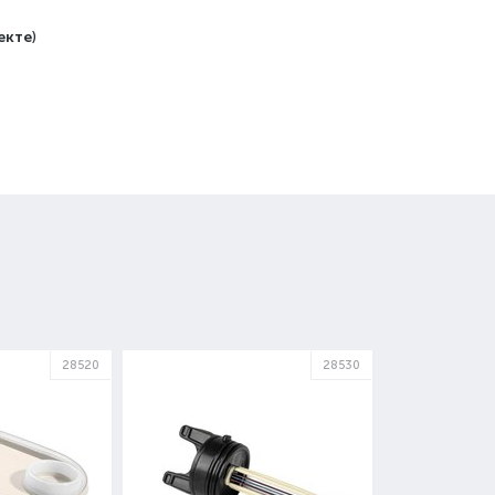
екте
)
28520
28530