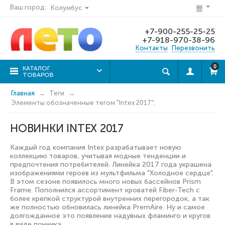
Ваш город:
Колумбус
+7-900-255-25-25
+7-918-970-38-96
Контакты
Перезвонить
0
КАТАЛОГ
ТОВАРОВ
Главная
Теги
Элементы обозначенные тегом "Intex 2017":
НОВИНКИ INTEX 2017
Каждый год компания Intex разрабатывает новую
коллекцию товаров, учитывая модные тенденции и
предпочтения потребителей. Линейка 2017 года украшена
изображениями героев из мультфильма "Холодное сердце".
В этом сезоне появилось много новых бассейнов Prism
Frame. Пополнился ассортимент кроватей Fiber-Tech с
более крепкой структурой внутренних перегородок, а так
же полностью обновилась линейка
PremAire
. Ну и самое
долгожданное это появление надувных фламинго и кругов
в виде пончика.