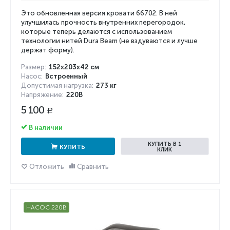
Это обновленная версия кровати 66702. В ней
улучшилась прочность внутренних перегородок,
которые теперь делаются с использованием
технологии нитей Dura Beam (не вздуваются и лучше
держат форму).
Размер:
152х203х42 см
Насос:
Встроенный
Допустимая нагрузка:
273 кг
Напряжение:
220В
5 100
Р
В наличии
КУПИТЬ В 1
КУПИТЬ
КЛИК
Отложить
Сравнить
НАСОС 220В