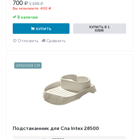
700
1 100
Р
Р
Вы экономите:
400
Р
В наличии
КУПИТЬ В 1
КУПИТЬ
КЛИК
Отложить
Сравнить
26X22X18 СМ
Подстаканник для Спа Intex 28500