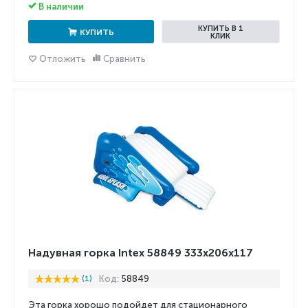
В наличии
КУПИТЬ В 1
КУПИТЬ
КЛИК
Отложить
Сравнить
Надувная горка Intex 58849 333x206x117
(1)
Код:
58849
Эта горка хорошо подойдет для стационарного