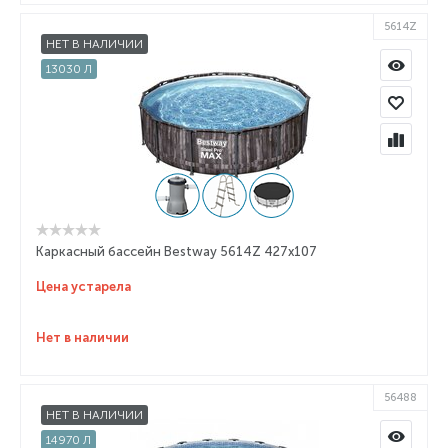
5614Z
НЕТ В НАЛИЧИИ
13030 Л
Каркасный бассейн Bestway 5614Z 427x107
Цена устарела
Нет в наличии
56488
НЕТ В НАЛИЧИИ
14970 Л