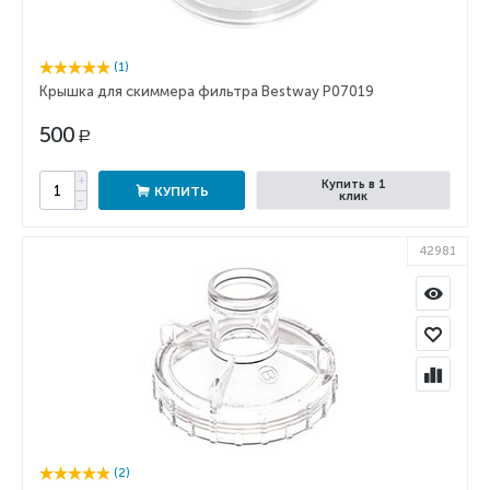
(1)
Крышка для скиммера фильтра Bestway P07019
500
Р
+
Купить в 1
КУПИТЬ
клик
−
42981
(2)