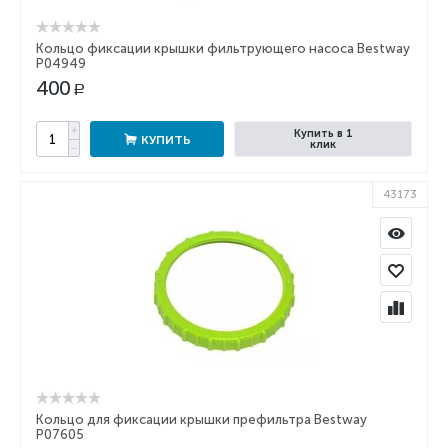
Кольцо фиксации крышки фильтрующего насоса Bestway
P04949
400
Р
+
Купить в 1
КУПИТЬ
клик
−
43173
Кольцо для фиксации крышки префильтра Bestway
P07605