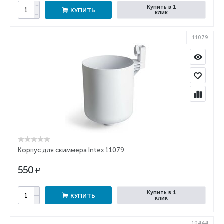
+
Купить в 1
КУПИТЬ
клик
−
11079
Корпус для скиммера Intex 11079
550
Р
+
Купить в 1
КУПИТЬ
клик
−
10444