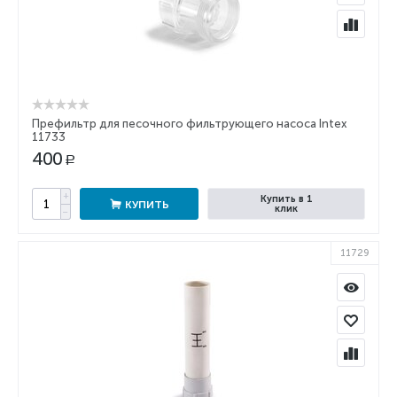
Префильтр для песочного фильтрующего насоса Intex
11733
400
Р
+
Купить в 1
КУПИТЬ
клик
−
11729