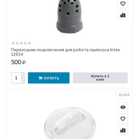
Переходник подключения для робота-пылесоса Intex
12934
500
Р
+
Купить в 1
КУПИТЬ
клик
−
42984