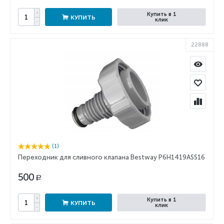
+
Купить в 1
КУПИТЬ
клик
−
22888
(1)
Переходник для сливного клапана Bestway P6H1419ASS16
500
Р
+
Купить в 1
КУПИТЬ
клик
−