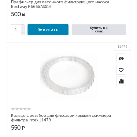
Префильтр для песочного фильтрующего насоса
Bestway P6665ASS16
500
Р
+
Купить в 1
КУПИТЬ
клик
−
11479
Кольцо с резьбой для фиксации крышки скиммера
фильтра Intex 11479
550
Р