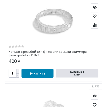
Кольцо с резьбой для фиксации крышки скиммера
фильтра Intex 11822
400
Р
+
Купить в 1
КУПИТЬ
клик
−
11733