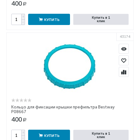
400
Р
+
Купить в 1
КУПИТЬ
клик
−
43174
Кольцо для фиксации крышки префильтра Bestway
P08667
400
Р
+
Купить в 1
КУПИТЬ
клик
−