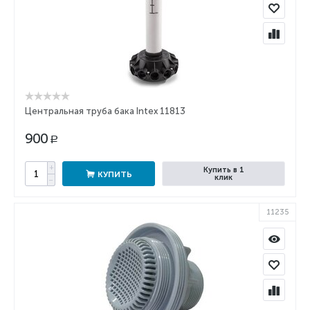
Центральная труба бака Intex 11813
900
Р
+
Купить в 1
КУПИТЬ
клик
−
11235