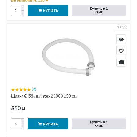
Вы экономите:
150
Р
+
Купить в 1
КУПИТЬ
клик
−
29060
(4)
Шланг Ø 38 мм Intex 29060 150 см
850
Р
+
Купить в 1
КУПИТЬ
клик
−