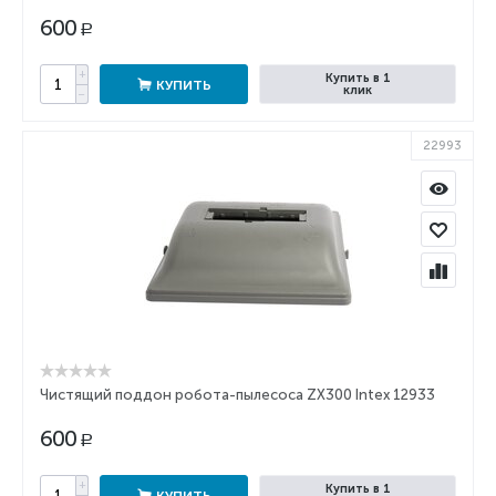
600
Р
+
Купить в 1
КУПИТЬ
клик
−
22993
Чистящий поддон робота-пылесоса ZX300 Intex 12933
600
Р
+
Купить в 1