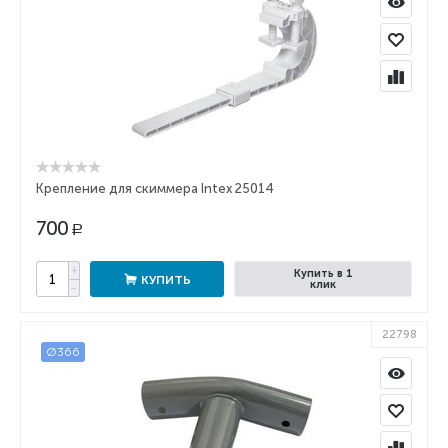
Крепление для скиммера Intex 25014
700
Р
+
Купить в 1
КУПИТЬ
клик
−
22798
Ø366