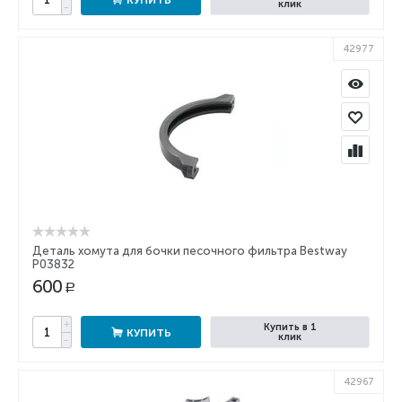
КУПИТЬ
клик
−
42977
Деталь хомута для бочки песочного фильтра Bestway
P03832
600
Р
+
Купить в 1
КУПИТЬ
клик
−
42967