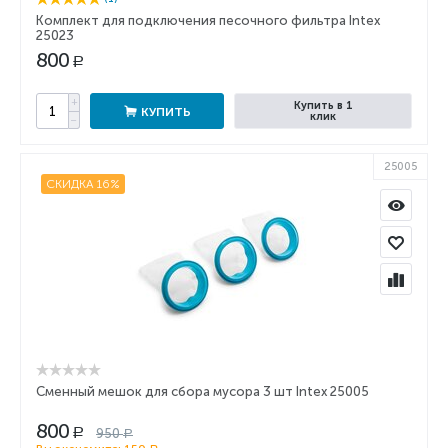
Комплект для подключения песочного фильтра Intex
25023
800
Р
+
Купить в 1
КУПИТЬ
клик
−
25005
СКИДКА 16%
Сменный мешок для сбора мусора 3 шт Intex 25005
800
950
Р
Р