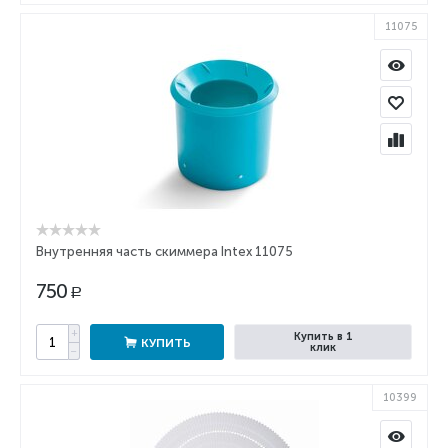
11075
Внутренняя часть скиммера Intex 11075
750
Р
+
Купить в 1
КУПИТЬ
клик
−
10399