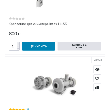
Крепление для скиммера Intex 11153
800
Р
+
Купить в 1
КУПИТЬ
клик
−
25023
(1)