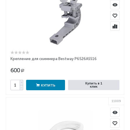
Крепление для скиммера Bestway P6526ASS16
600
Р
+
Купить в 1
КУПИТЬ
клик
−
11009