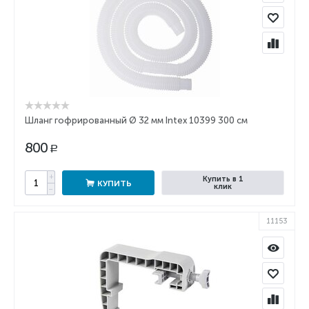
Шланг гофрированный Ø 32 мм Intex 10399 300 см
800
Р
+
Купить в 1
КУПИТЬ
клик
−
11153