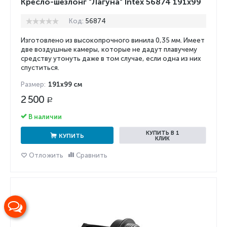
Кресло-шезлонг "Лагуна" Intex 56874 191x99
Код:
56874
Изготовлено из высокопрочного винила 0,35 мм. Имеет
две воздушные камеры, которые не дадут плавучему
средству утонуть даже в том случае, если одна из них
спуститься.
Размер:
191х99 см
2 500
Р
В наличии
КУПИТЬ В 1
КУПИТЬ
КЛИК
Отложить
Сравнить