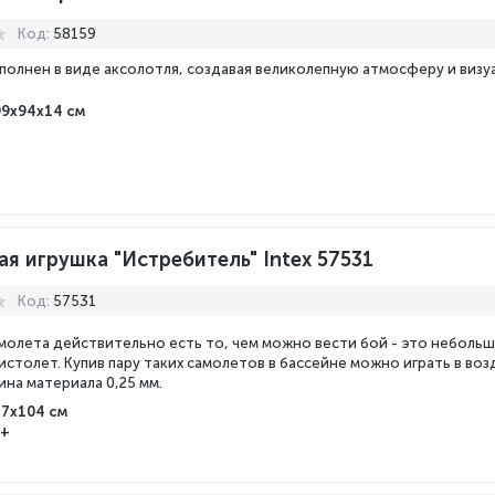
Код:
58159
полнен в виде аксолотля, создавая великолепную атмосферу и визу
09х94х14 см
я игрушка "Истребитель" Intex 57531
Код:
57531
амолета действительно есть то, чем можно вести бой - это неболь
истолет. Купив пару таких самолетов в бассейне можно играть в во
ина материала 0,25 мм.
17х104 см
3+