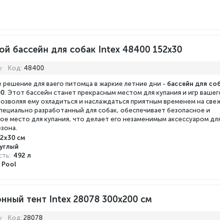
й бассейн для собак Intex 48400 152х30
Код:
48400
 решение для ваего питомца в жаркие летние дни -
бассейн для со
00
. Этот бассейн станет прекрасным местом для купания и игр вашег
позволяя ему охладиться и наслаждаться приятным временем на све
Специально разработанный для собак, обеспечивает безопасное и
е место для купания, что делает его незаменимым аксессуаром дл
езона.
2x30 см
углый
ть:
492 л
 Pool
нный тент Intex 28078 300x200 см
Код:
28078