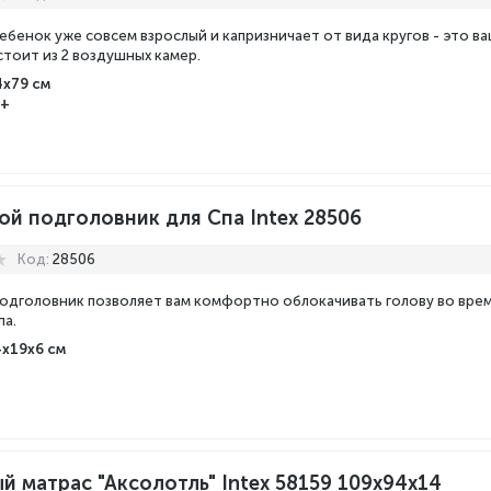
ребенок уже совсем взрослый и капризничает от вида кругов - это в
стоит из 2 воздушных камер.
4х79 см
6+
ой подголовник для Спа Intex 28506
Код:
28506
одголовник позволяет вам комфортно облокачивать голову во вре
па.
4x19x6 см
й матрас "Аксолотль" Intex 58159 109х94х14