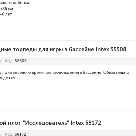
вашего ребенка.
х25 см
-6 лет
ные торпеды для игры в бассейне Intex 55508
Код:
55508
ет для веселого время препровождения в бассейне. Обязательно
я детям.
й плот "Исследователь" Intex 58172
Код:
58172