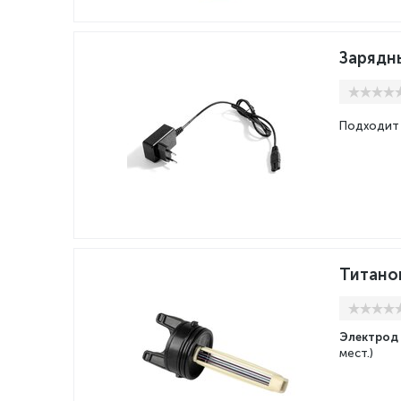
Зарядны
Подходит 
Титано
Электрод 
мест.)