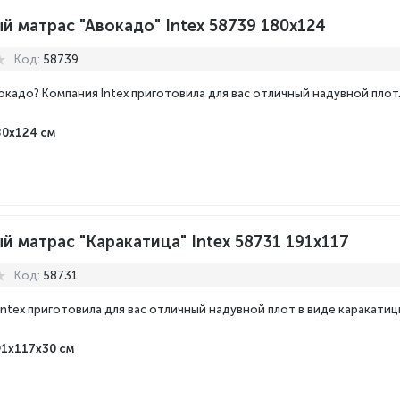
й матрас "Авокадо" Intex 58739 180x124
Код:
58739
окадо? Компания Intex приготовила для вас отличный надувной плот
80x124 см
 матрас "Каракатица" Intex 58731 191x117
Код:
58731
Intex приготовила для вас отличный надувной плот в виде каракатиц
91х117х30 см