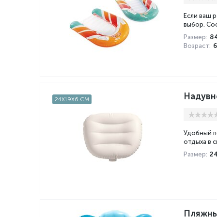
Если ваш 
выбор. Со
Размер:
8
Возраст:
Надувн
24X19X6 СМ
Удобный п
отдыха в с
Размер:
2
Пляжны