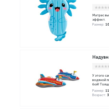
Матрас вы
эффект.
Размер:
1
Надувна
У этого с
водяной п
бой! Толщ
Размер:
1
Возраст: