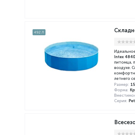
Складно
492 Л
Идеальное
Intex 484
питомца, 
воздухе. 
комфортно
летнего с
Размер:
15
Форма:
Кр
Вместимос
Серия:
Pet
Всесезо