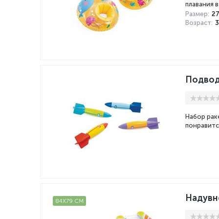
плавания 
Размер:
27
Возраст:
3
Подвод
Набор рак
понравитс
Надувно
84Х79 СМ