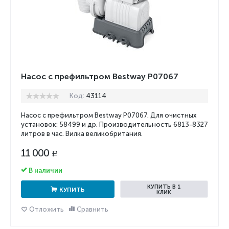
Насос с префильтром Bestway P07067
Код:
43114
Насос с префильтром Bestway P07067. Для очистных
установок: 58499 и др. Производительность 6813-
8327
литров в час. В
илка великобритания
.
11 000
Р
В наличии
КУПИТЬ В 1
КУПИТЬ
КЛИК
Отложить
Сравнить