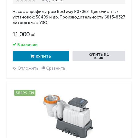
Насос с префильтром Bestway P07062. Для очистных
установок: 58499 и др. Производительность 6813-
8327
литров в час. УЗО.
11 000
Р
В наличии
КУПИТЬ В 1
КУПИТЬ
КЛИК
Отложить
Сравнить
58499 CH