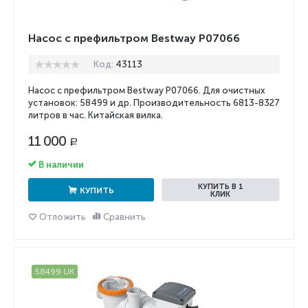
Насос с префильтром Bestway P07066
Код:
43113
Насос с префильтром Bestway P07066. Для очистных
установок: 58499 и др. Производительность 6813-
8327
литров в час. Китайская вилка.
11 000
Р
В наличии
КУПИТЬ В 1
КУПИТЬ
КЛИК
Отложить
Сравнить
58499 UK