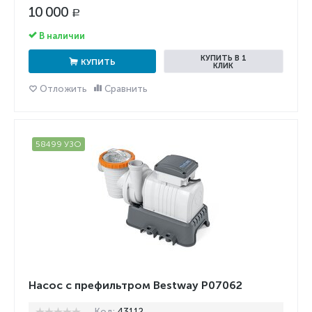
10 000
Р
В наличии
КУПИТЬ В 1
КУПИТЬ
КЛИК
Отложить
Сравнить
58499 УЗО
Насос с префильтром Bestway P07062
Код:
43112