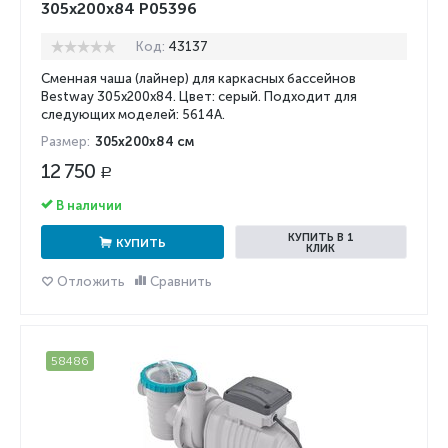
305х200х84 P05396
Код:
43137
Сменная чаша (лайнер) для каркасных бассейнов
Bestway 305х200х84. Цвет: серый. Подходит для
следующих моделей: 5614A.
Размер:
305х200х84 см
12 750
Р
В наличии
КУПИТЬ В 1
КУПИТЬ
КЛИК
Отложить
Сравнить
58486