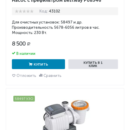
Насос с префильтром Bestway P08546
Код:
43102
Для очистных установок: 58497 и др.
Производительность 5678-6056 литров в час.
Мощность: 230 Вт.
8 500
Р
В наличии
КУПИТЬ В 1
КУПИТЬ
КЛИК
Отложить
Сравнить
58497 УЗО