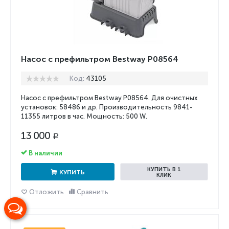
Насос с префильтром Bestway P08564
Код:
43105
Насос с префильтром Bestway P08564. Для очистных
установок: 58486 и др. Производительность
9841
-
11355
литров в час. Мощность: 500 W.
13 000
Р
В наличии
КУПИТЬ В 1
КУПИТЬ
КЛИК
Отложить
Сравнить